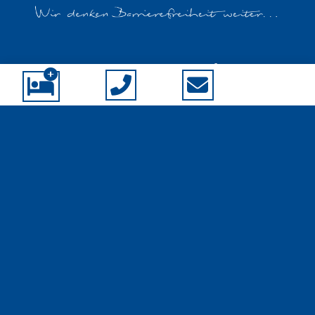
Chiemsee barrierefrei
Laimgruberstraße 49
83365 Nußdorf
0176 - 6132 9066
info@chiemsee-barrierefrei.de
Zimmer buchen
Unsere Räumlichkeiten
Familienapartment
Pflegeapartment
Drei Inseln Suite
Fraueninselzimmer
Herreninselzimmer