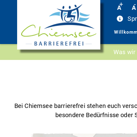
+
-
Skip
A
A
to
Spr
content
Willkom
Was wir 
Bei Chiemsee barrierefrei stehen euch versch
besondere Bedürfnisse oder S