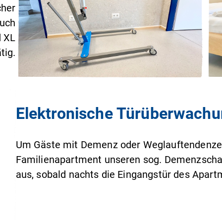
cher
Auch
d XL
tig.
Elektronische Türüberwach
Um Gäste mit Demenz oder Weglauftendenzen 
Familienapartment unseren sog. Demenzschalt
aus, sobald nachts die Eingangstür des Apart