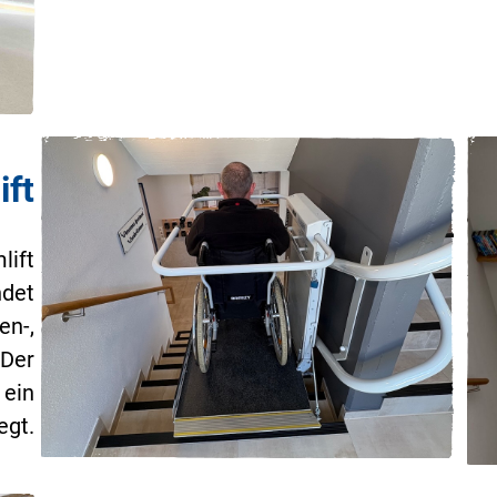
ift
lift
ndet
en-,
 Der
 ein
egt.