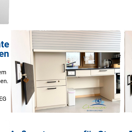
te
en
dem
en.
 EG